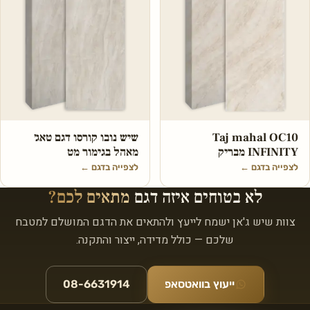
Taj mahal OC10
שיש נובו קורסו דגם טאג׳
INFINITY מבריק
מאהל בגימור מט
לצפייה בדגם
←
לצפייה בדגם
←
לא בטוחים איזה דגם
מתאים לכם?
צוות שיש ג'אן ישמח לייעץ ולהתאים את הדגם המושלם למטבח
שלכם — כולל מדידה, ייצור והתקנה.
ייעוץ בוואטסאפ
08-6631914