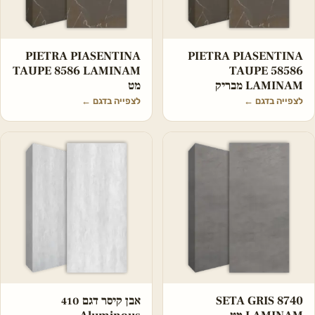
‏‏PIETRA PIASENTINA
PIETRA PIASENTINA
TAUPE 8586 LAMINAM
TAUPE 58586
LAMINAM מבריק
מט
לצפייה בדגם
←
לצפייה בדגם
←
SETA GRIS 8740
אבן קיסר דגם 410