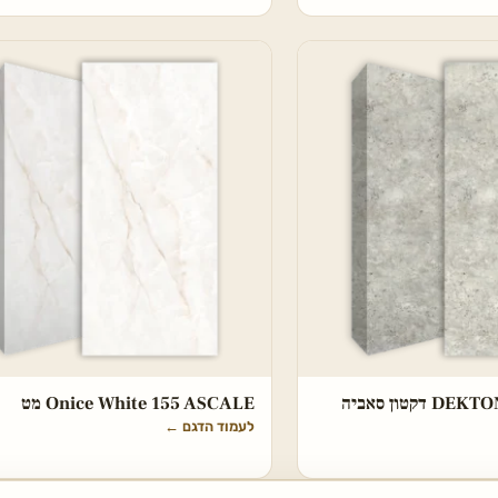
DEKTON Tk05 Sabbia דקטון סאביה
Onice White 155 ASCALE מט
לעמוד הדגם
←