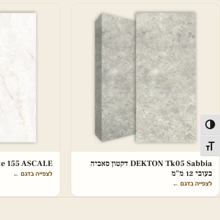
פעל/כבה ניגודיות גבוהה
תג גודל גופן
DEKTON Tk05 Sabbia דקטון סאביה
hite 155 ASCALE
בעובי 12 מ"מ
לצפייה בדגם
←
לצפייה בדגם
←