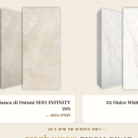
Onice W מט
ianca di Ostuni SE01 INFINITY
מאט
לצפייה בדגם
←
רשת הדגמים של שיש ג'אן