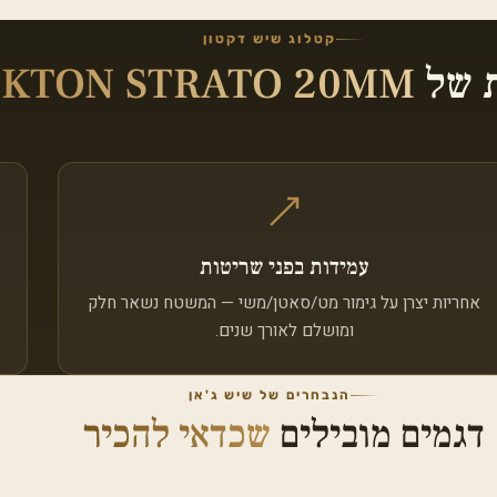
קטלוג שיש דקטון
ת של
KTON STRATO 20MM
עמידות בפני שריטות
אחריות יצרן על גימור מט/סאטן/משי — המשטח נשאר חלק
ומושלם לאורך שנים.
הנבחרים של שיש ג'אן
דגמים מובילים
שכדאי להכיר