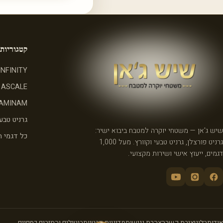
קטגוריות
INFINITY
ASCALE
AMINAM
גרניט טבעי
שיש ג'אן — משטחי יוקרה למטבח ביבוא ישיר:
כל דגמי 
גרניט פורצלן, גרניט טבעי וקוורץ. מעל 1,000
דגמים, ייעוץ אישי ושירות מקצועי.