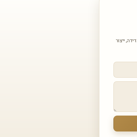
 עבור DEKTON STRATO 20MM — כולל מדידה, ייצור