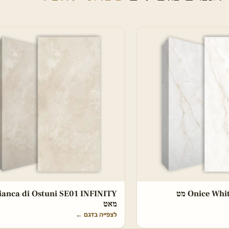
Onice W מט
ianca di Ostuni SE01 INFINITY
מאט
לצפייה בדגם
←