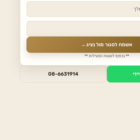
אשמח לסגור מול נציג
←
** בכפוף לשעות הפעילות **
ידי
08-6631914