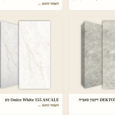
לעמוד הדגם
←
DEKTON Tk05 Sabbia דקטון סאביה
Onice White 155 ASCALE מט
לעמוד הדגם
←