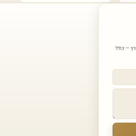
כם עם הצעה מותאמת עבור אבן קיסר דגם 5003 Piatra Grey קוורץ — כולל