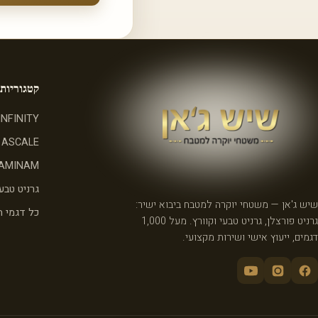
קטגוריות
INFINITY
ASCALE
AMINAM
גרניט טבעי
שיש ג'אן — משטחי יוקרה למטבח ביבוא ישיר:
כל דגמי 
גרניט פורצלן, גרניט טבעי וקוורץ. מעל 1,000
דגמים, ייעוץ אישי ושירות מקצועי.