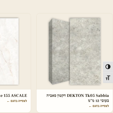
פעל/כבה ניגודיות גבוהה
תג גודל גופן
DEKTON Tk05 Sabbia דקטון סאביה
hite 155 ASCALE
בעובי 12 מ"מ
לצפייה בדגם
←
לצפייה בדגם
←