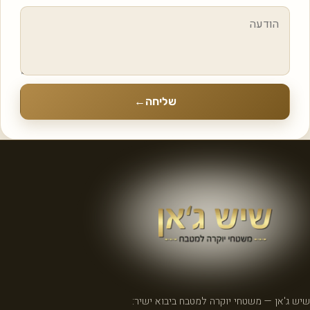
שליחה
←
שיש ג'אן — משטחי יוקרה למטבח ביבוא ישיר: