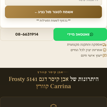
אשמח לסגור מול נציג
←
** בכפוף לשעות הפעילות **
וואטסאפ מיידי
08-6631914
אספקה והתקנה מקצועית
אחריות יצרן לכל החיים
ייעוץ אישי חינם
אבן קיסר קוורץ
היתרונות של
אבן קיסר דגם 5141 Frosty
Carrina קוורץ