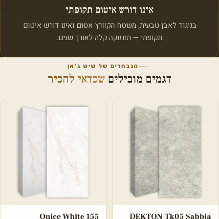
אינו דורש איטום תקופתי
בניגוד לאבן טבעית, משטח הקוורץ אטום ואינו דורש איטום
תקופתי — תחזוקה קלה לאורך שנים.
הנבחרים של שיש ג'אן
דגמים מובילים
שכדאי להכיר
Onice White 155
DEKTON Tk05 Sabbia