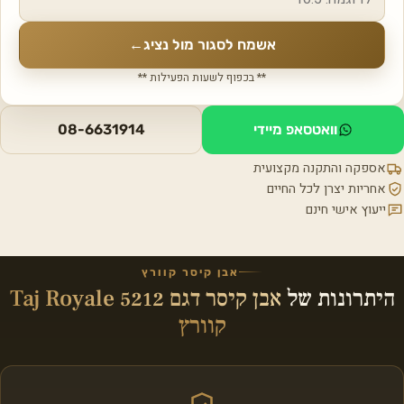
אשמח לסגור מול נציג
←
** בכפוף לשעות הפעילות **
וואטסאפ מיידי
08-6631914
אספקה והתקנה מקצועית
אחריות יצרן לכל החיים
ייעוץ אישי חינם
אבן קיסר קוורץ
היתרונות של
אבן קיסר דגם 5212 Taj Royale
קוורץ