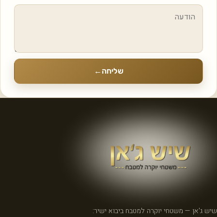
שליחה
←
שיש ג'אן — משטחי יוקרה למטבח ביבוא ישיר: