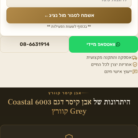
אשמח לסגור מול נציג
←
** בכפוף לשעות הפעילות **
וואטסאפ מיידי
08-6631914
אספקה והתקנה מקצועית
אחריות יצרן לכל החיים
ייעוץ אישי חינם
אבן קיסר קוורץ
היתרונות של
אבן קיסר דגם 6003 Coastal
Grey קוורץ