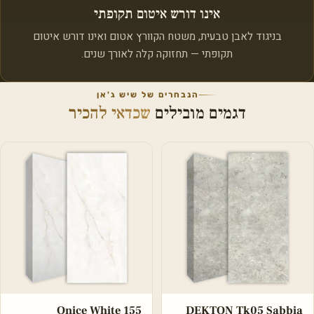
אינו דורש איטום תקופתי
בניגוד לאבן טבעית, משטח הקוורץ אטום ואינו דורש איטום
תקופתי — תחזוקה קלה לאורך שנים.
הנבחרים של שיש ג'אן
דגמים מובילים
שכדאי להכיר
Onice White 155
DEKTON Tk05 Sabbia