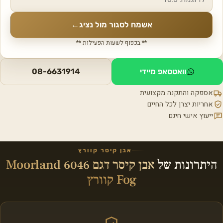
אשמח לסגור מול נציג
←
** בכפוף לשעות הפעילות **
וואטסאפ מיידי
08-6631914
אספקה והתקנה מקצועית
אחריות יצרן לכל החיים
ייעוץ אישי חינם
אבן קיסר קוורץ
היתרונות של
אבן קיסר דגם 6046 Moorland
Fog קוורץ