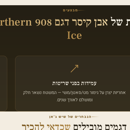
מבצעים
ת של
אבן קיסר דגם 908 n
Ice
עמידות בפני שריטות
אחריות יצרן על גימור מט/סאטן/משי — המשטח נשאר חלק
ומושלם לאורך שנים.
הנבחרים של שיש ג'אן
דגמים מובילים
שכדאי להכיר