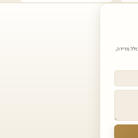
ם עם הצעה מותאמת עבור אבן קיסר דגם 908 Northern Ice — כולל מדידה,