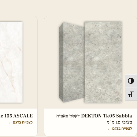
פעל/כבה ניגודיות גבוהה
תג גודל גופן
DEKTON Tk05 Sabbia דקטון סאביה
hite 155 ASCALE
בעובי 12 מ"מ
לצפייה בדגם
←
לצפייה בדגם
←