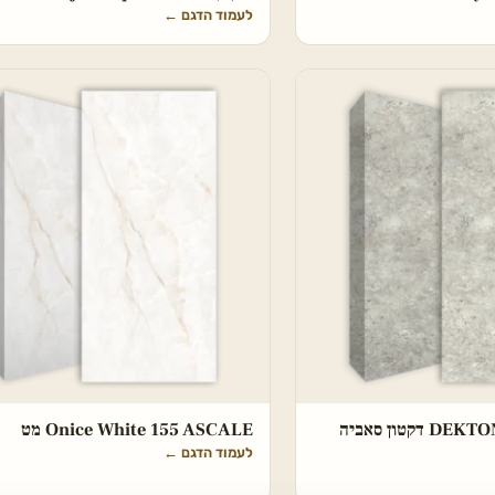
לעמוד הדגם
←
DEKTON Tk05 Sabbia דקטון סאביה
Onice White 155 ASCALE מט
לעמוד הדגם
←