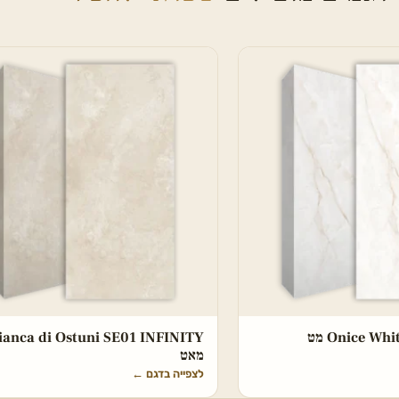
Onice W מט
ianca di Ostuni SE01 INFINITY
מאט
לצפייה בדגם
←