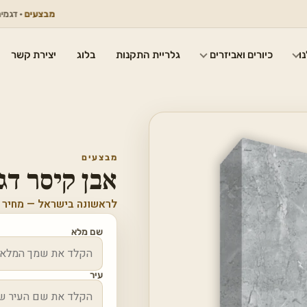
מבצעים
· דגמים נבחרים 
ו
כיורים ואביזרים
גלריית התקנות
בלוג
יצירת קשר
מבצעים
אבן קיסר דגם 908 hern Ice
לראשונה בישראל — מחיר 
שם מלא
עיר