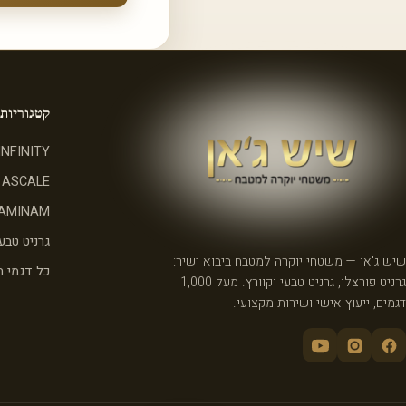
קטגוריות
INFINITY
ASCALE
AMINAM
גרניט טבעי
שיש ג'אן — משטחי יוקרה למטבח ביבוא ישיר:
כל דגמי 
גרניט פורצלן, גרניט טבעי וקוורץ. מעל 1,000
דגמים, ייעוץ אישי ושירות מקצועי.