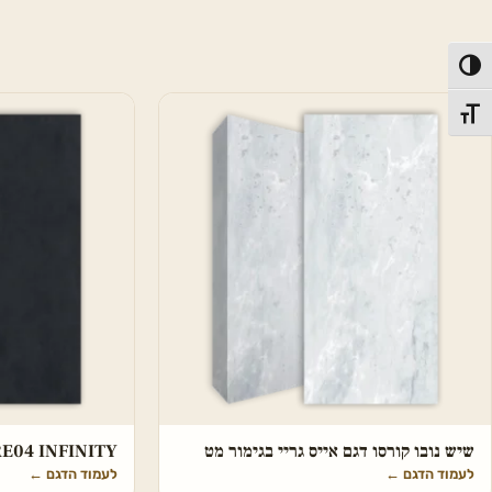
פעל/כבה ניגודיות גבוהה
תג גודל גופן
שיש נובו קורסו דגם אייס גריי בגימור מט
ck RE04 INFINITY
לעמוד הדגם
←
לעמוד הדגם
←