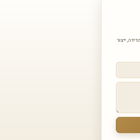
 עבור אבן קיסר 8251 Taj Whisper — כולל מדידה, ייצור