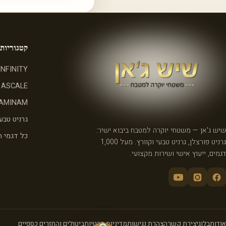
קטגוריות
INFINITY
ASCALE
AMINAM
גרניט טבעי
שיש ג'אן — משטחי יוקרה למטבח ביבוא ישיר:
כל דגמי 
גרניט פורצלן, גרניט טבעי וקוורץ. מעל 1,000
דגמים, ייעוץ אישי ושירות מקצועי.
אודות
בלוג
יצירת קשר
הצהרת נגישות
מדיניות פרטיות
ביטולים והחזרים כספיים