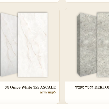
DEKTON Tk05 Sabbia דקטון סאביה
Onice White 155 ASCALE מט
לעמוד הדגם
←