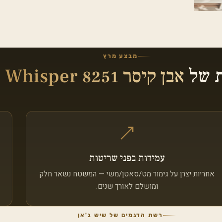
מבצע מרץ
ת של
אבן קיסר 8251 Taj Whisper
עמידות בפני שריטות
אחריות יצרן על גימור מט/סאטן/משי — המשטח נשאר חלק
ומושלם לאורך שנים.
רשת הדגמים של שיש ג'אן