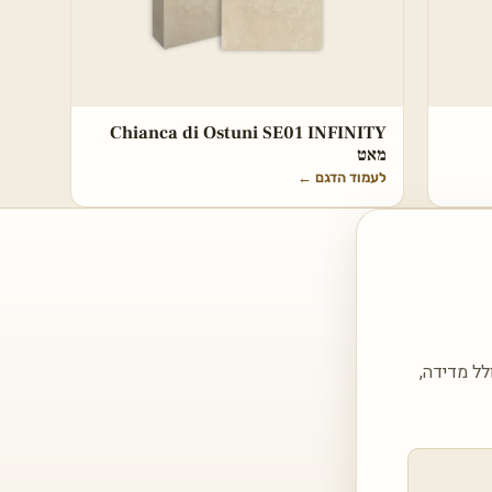
Chianca di Ostuni SE01 INFINITY
מאט
לעמוד הדגם
←
 הצעה מותאמת עבור ברז מטבח דגם לנורה BLANCO — כולל מדידה,