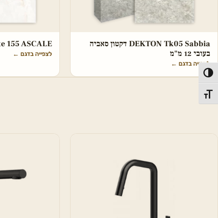
DEKTON Tk05 Sabbia דקטון סאביה
hite 155 ASCALE
בעובי 12 מ"מ
לצפייה בדגם
←
לצפייה בדגם
←
פעל/כבה ניגודיות גבוהה
תג גודל גופן