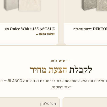
DEKTON Tk05 Sabbia דקטון סאביה
Onice White 155 ASCALE מט
לעמוד הדגם
←
שיש ג'אן
לקבלת
הצעת מחיר
השאירו פרטים ונחזור אליכם עם
ייצור והתקנה.