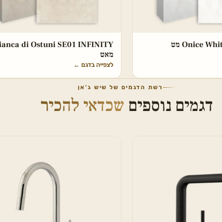
Onice W מט
ianca di Ostuni SE01 INFINITY
מאט
לצפייה בדגם
←
רשת הדגמים של שיש ג'אן
דגמים נוספים
שכדאי להכיר