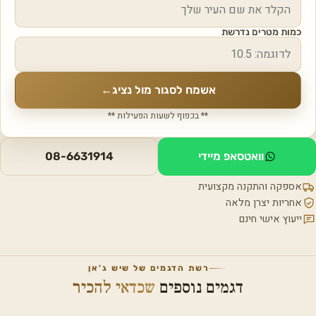
כמות מטרים נדרשת
אשמח לסגור מול נציג
←
** בכפוף לשעות הפעילות **
וואטסאפ מיידי
08-6631914
אספקה והתקנה מקצועית
אחריות יצרן מלאה
ייעוץ אישי חינם
רשת הדגמים של שיש ג'אן
דגמים נוספים
שכדאי להכיר