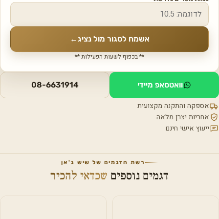
אשמח לסגור מול נציג
←
** בכפוף לשעות הפעילות **
וואטסאפ מיידי
08-6631914
אספקה והתקנה מקצועית
אחריות יצרן מלאה
ייעוץ אישי חינם
רשת הדגמים של שיש ג'אן
דגמים נוספים
שכדאי להכיר