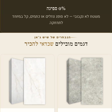
0% ספיגה
משטח לא נקבובי — לא סופג נוזלים או כתמים, קל במיוחד
לתחזוקה.
הנבחרים של שיש ג'אן
דגמים מובילים
שכדאי להכיר