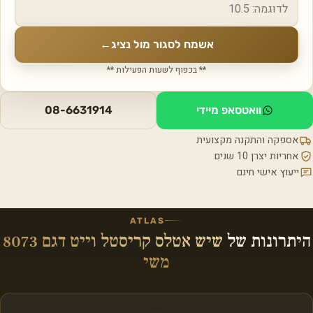
אשמח לסגור מול נציג
←
** בכפוף לשעות הפעילות **
וואטסאפ מיידי
08-6631914
אספקה והתקנה מקצועית
אחריות יצרן 10 שנים
ייעוץ אישי חינם
ATLAS
היתרונות של
שיש אטלס קריסטל וייט דגם 8073
משי