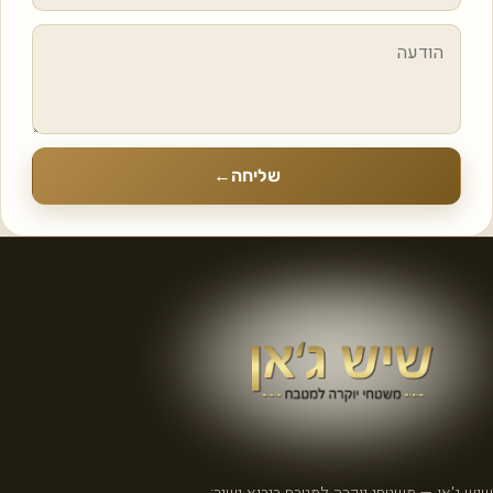
שליחה
←