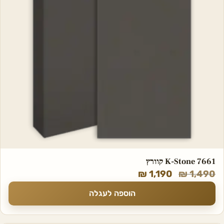
K-Stone 7661 קוורץ
₪
1,190
₪
1,490
הוספה לעגלה