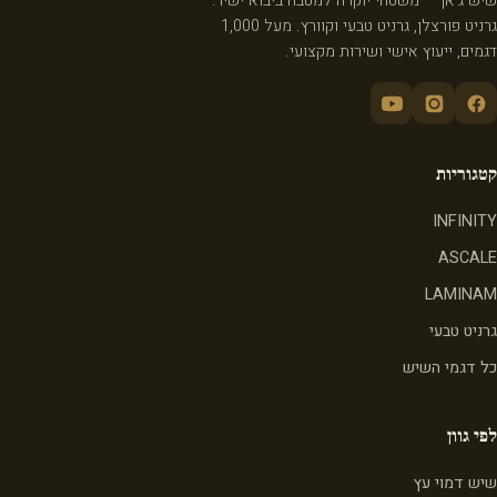
שיש ג'אן — משטחי יוקרה למטבח ביבוא ישיר:
גרניט פורצלן, גרניט טבעי וקוורץ. מעל 1,000
דגמים, ייעוץ אישי ושירות מקצועי.
קטגוריות
INFINITY
ASCALE
LAMINAM
גרניט טבעי
כל דגמי השיש
לפי גוון
שיש דמוי עץ