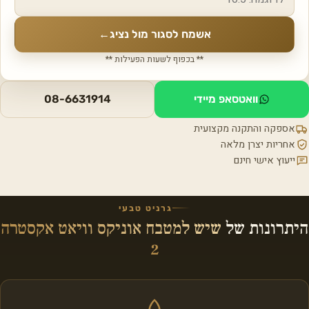
אשמח לסגור מול נציג
←
** בכפוף לשעות הפעילות **
וואטסאפ מיידי
08-6631914
אספקה והתקנה מקצועית
אחריות יצרן מלאה
ייעוץ אישי חינם
גרניט טבעי
היתרונות של
שיש למטבח אוניקס וויאט אקסטרה
2