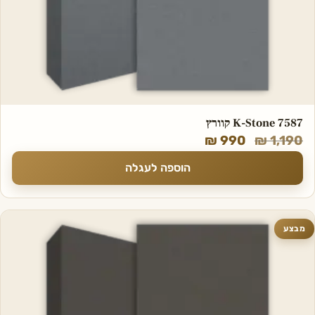
K-Stone 7587 קוורץ
₪
990
₪
1,190
הוספה לעגלה
מבצע