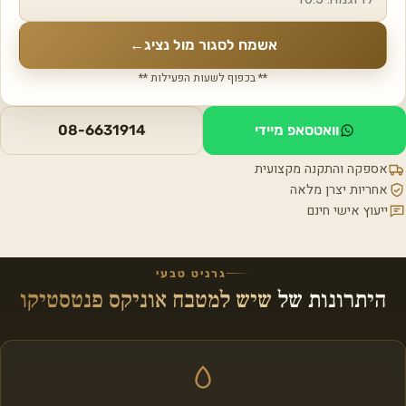
אשמח לסגור מול נציג
←
** בכפוף לשעות הפעילות **
וואטסאפ מיידי
08-6631914
אספקה והתקנה מקצועית
אחריות יצרן מלאה
ייעוץ אישי חינם
גרניט טבעי
היתרונות של
שיש למטבח אוניקס פנטסטיקו