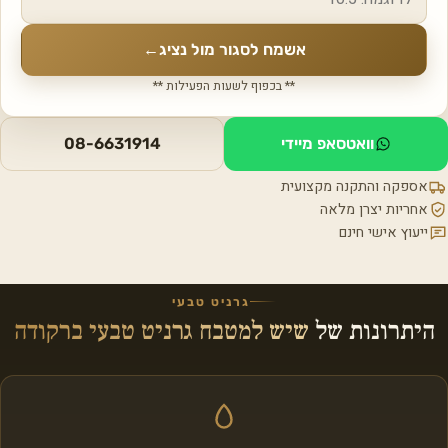
אשמח לסגור מול נציג
←
** בכפוף לשעות הפעילות **
וואטסאפ מיידי
08-6631914
אספקה והתקנה מקצועית
אחריות יצרן מלאה
ייעוץ אישי חינם
גרניט טבעי
היתרונות של
שיש למטבח גרניט טבעי ברקודה