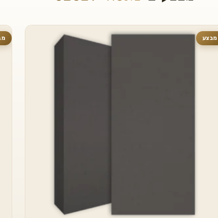
מבצע
מב