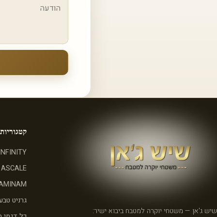
קטגוריות
INFINITY
ASCALE
AMINAM
גרניט טבעי
שיש ג'אן — משטחי יוקרה למטבח ביבוא ישיר:
כל דגמי 