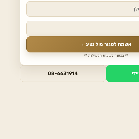
אשמח לסגור מול נציג
←
** בכפוף לשעות הפעילות **
ידי
08-6631914