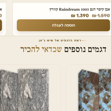
אבן קיסר דגם 1003 Raindream קוורץ
אבן 
0
₪
1,390
₪
1,590
הוספה לעגלה
רשת הדגמים של שיש ג'אן
דגמים נוספים
שכדאי להכיר