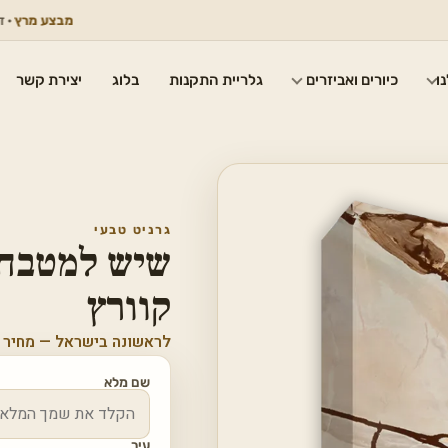
מבצע מרץ
· דגמים נבח
ו
כיורים ואביזרים
גלריית התקנות
בלוג
יצירת קשר
גרניט טבעי
שיש למטבח ג
קוורץ
לראשונה בישראל — מחיר 
שם מלא
עיר