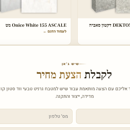
DEKTON Tk05 Sabbia דקטון סאביה
Onice White 155 ASCALE מט
לעמוד הדגם
←
שיש ג'אן
לקבלת
הצעת מחיר
 אליכם עם הצעה מותאמת עבור שיש למטבח גרניט טבעי ווד סטון קוו
מדידה, ייצור והתקנה.