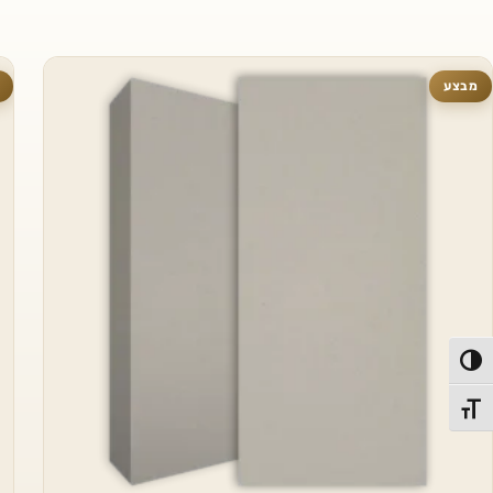
מבצע
פעל/כבה ניגודיות גבוהה
תג גודל גופן