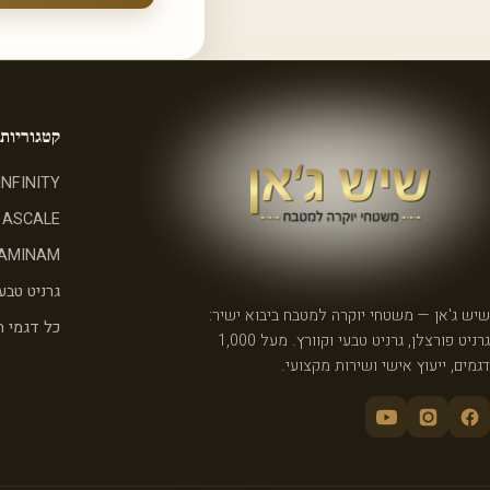
קטגוריות
INFINITY
ASCALE
AMINAM
גרניט טבעי
שיש ג'אן — משטחי יוקרה למטבח ביבוא ישיר:
כל דגמי 
גרניט פורצלן, גרניט טבעי וקוורץ. מעל 1,000
דגמים, ייעוץ אישי ושירות מקצועי.