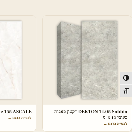
פעל/כבה ניגודיות גבוהה
תג גודל גופן
DEKTON Tk05 Sabbia דקטון סאביה
hite 155 ASCALE
בעובי 12 מ"מ
לצפייה בדגם
←
לצפייה בדגם
←