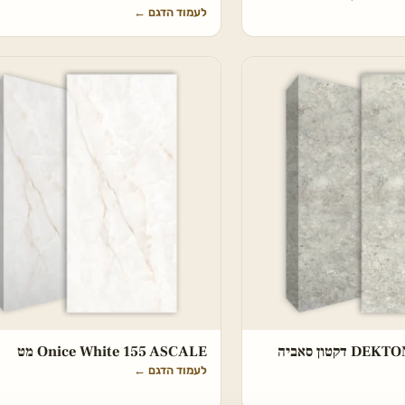
לעמוד הדגם
←
DEKTON Tk05 Sabbia דקטון סאביה
Onice White 155 ASCALE מט
לעמוד הדגם
←