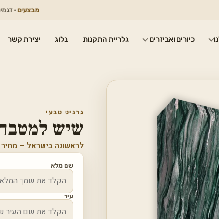
מבצעים
· דגמים נבחרים
ו
כיורים ואביזרים
גלריית התקנות
בלוג
יצירת קשר
גרניט טבעי
שיש למטבח ג
לראשונה בישראל — מחיר 
שם מלא
עיר