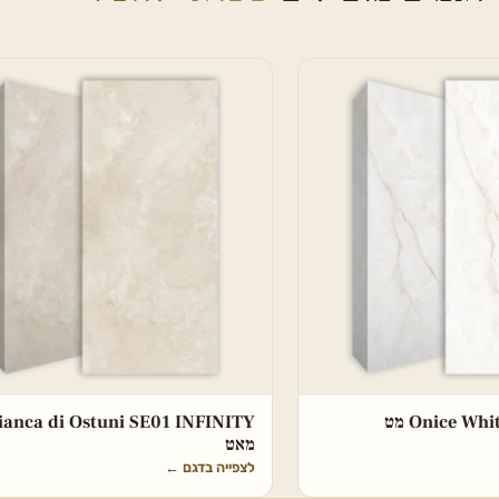
Onice W מט
ianca di Ostuni SE01 INFINITY
מאט
לצפייה בדגם
←