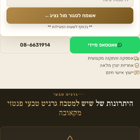
אשמח לסגור מול נציג
←
** בכפוף לשעות הפעילות **
וואטסאפ מיידי
08-6631914
אספקה והתקנה מקצועית
אחריות יצרן מלאה
ייעוץ אישי חינם
גרניט טבעי
היתרונות של
שיש למטבח גרניט טבעי פנטזי
מקאובה