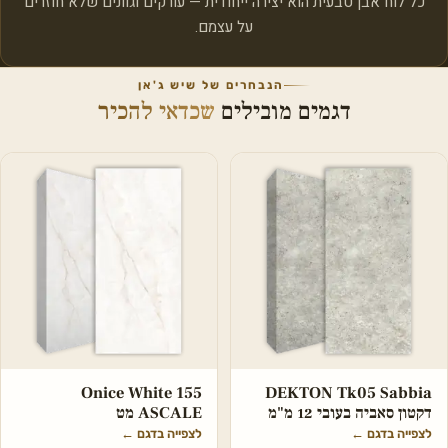
כל לוח אבן טבעית הוא יצירה ייחודית — עורקים וגוונים שלא חוזרים
על עצמם.
הנבחרים של שיש ג'אן
דגמים מובילים
שכדאי להכיר
Onice White 155
DEKTON Tk05 Sabbia
דקטון סאביה בעובי 12 מ"מ
ASCALE מט
לצפייה בדגם
←
לצפייה בדגם
←