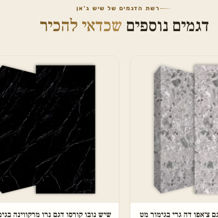
רשת הדגמים של שיש ג'אן
דגמים נוספים
שכדאי להכיר
ם צ׳אפו דה גרי בגימור מט
שיש נובו קורסו דגם נרו מרקווינה בגימ