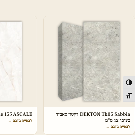
פעל/כבה ניגודיות גבוהה
תג גודל גופן
DEKTON Tk05 Sabbia דקטון סאביה
hite 155 ASCALE
בעובי 12 מ"מ
לצפייה בדגם
←
לצפייה בדגם
←