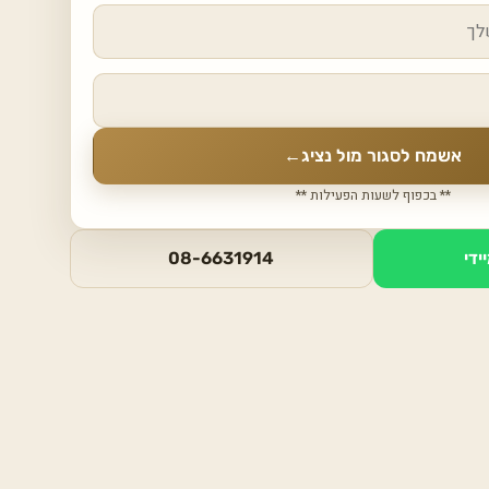
אשמח לסגור מול נציג
←
** בכפוף לשעות הפעילות **
ידי
08-6631914