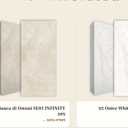
Onice W מט
ianca di Ostuni SE01 INFINITY
מאט
לצפייה בדגם
←