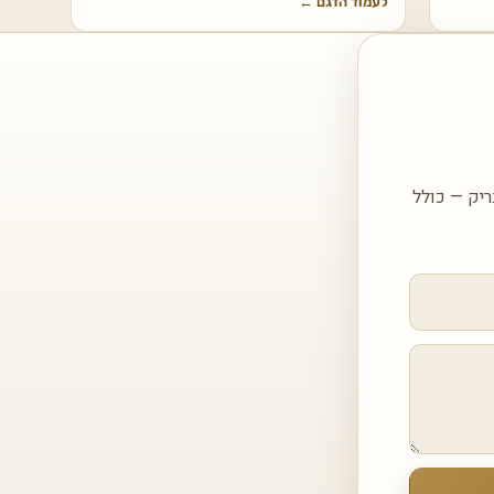
לעמוד הדגם
←
יק — כולל