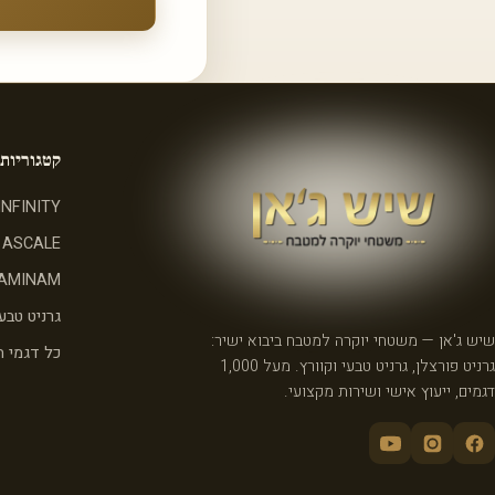
קטגוריות
INFINITY
ASCALE
AMINAM
גרניט טבעי
שיש ג'אן — משטחי יוקרה למטבח ביבוא ישיר:
כל דגמי 
גרניט פורצלן, גרניט טבעי וקוורץ. מעל 1,000
דגמים, ייעוץ אישי ושירות מקצועי.