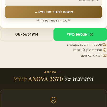
אשמח לסגור מול נציג
←
** בכפוף לשעות הפעילות **
וואטסאפ מיידי
08-6631914
אספקה והתקנה מקצועית
אחריות יצרן 10 שנים
ייעוץ אישי חינם
ANOVA
היתרונות של
ANOVA 3370 קוורץ