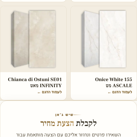
Chianca di Ostuni SE01
Onice White 155
ASCALE מט
INFINITY מאט
לעמוד הדגם
←
לעמוד הדגם
←
שיש ג'אן
לקבלת
הצעת מחיר
השאירו פרטים ונחזור אליכם עם הצעה מותאמת עבור