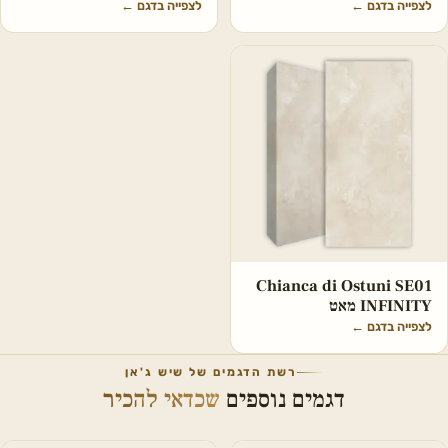
לצפייה בדגם
←
לצפייה בדגם
←
Chianca di Ostuni SE01
INFINITY מאט
לצפייה בדגם
←
רשת הדגמים של שיש ג'אן
דגמים נוספים
שכדאי להכיר