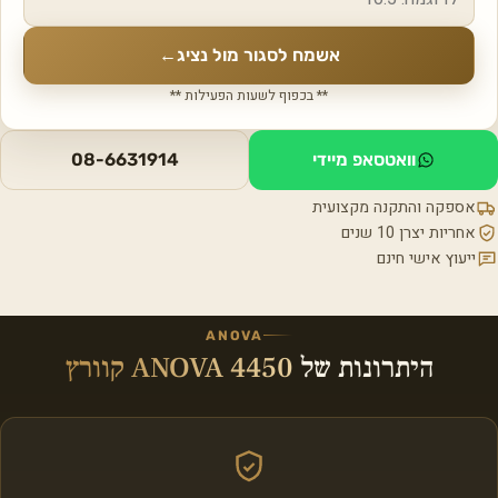
אשמח לסגור מול נציג
←
** בכפוף לשעות הפעילות **
וואטסאפ מיידי
08-6631914
אספקה והתקנה מקצועית
אחריות יצרן 10 שנים
ייעוץ אישי חינם
ANOVA
היתרונות של
ANOVA 4450 קוורץ