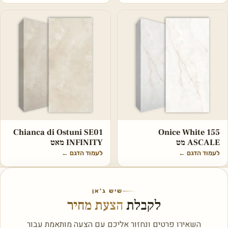
Chianca di Ostuni SE01
Onice White 155
ASCALE מט
INFINITY מאט
לעמוד הדגם
←
לעמוד הדגם
←
שיש ג'אן
לקבלת
הצעת מחיר
השאירו פרטים ונחזור אליכם עם הצעה מותאמת עבור