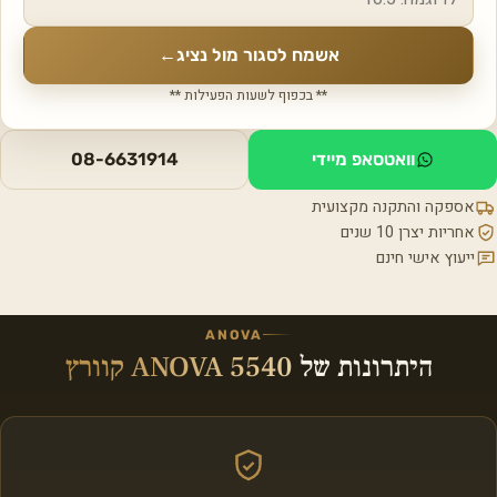
אשמח לסגור מול נציג
←
** בכפוף לשעות הפעילות **
וואטסאפ מיידי
08-6631914
אספקה והתקנה מקצועית
אחריות יצרן 10 שנים
ייעוץ אישי חינם
ANOVA
היתרונות של
ANOVA 5540 קוורץ