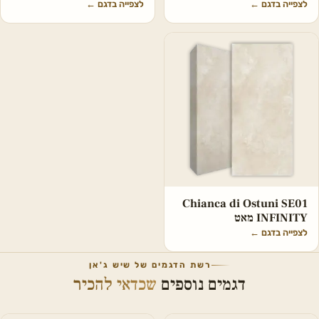
לצפייה בדגם
←
לצפייה בדגם
←
Chianca di Ostuni SE01
INFINITY מאט
לצפייה בדגם
←
רשת הדגמים של שיש ג'אן
דגמים נוספים
שכדאי להכיר