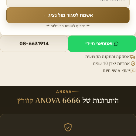
אשמח לסגור מול נציג
←
** בכפוף לשעות הפעילות **
וואטסאפ מיידי
08-6631914
אספקה והתקנה מקצועית
אחריות יצרן 10 שנים
ייעוץ אישי חינם
ANOVA
היתרונות של
ANOVA 6666 קוורץ