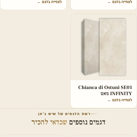
לצפייה בדגם
←
לצפייה בדגם
←
Chianca di Ostuni SE01
INFINITY מאט
לצפייה בדגם
←
רשת הדגמים של שיש ג'אן
דגמים נוספים
שכדאי להכיר