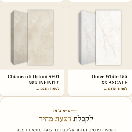
Chianca di Ostuni SE01
Onice White 155
ASCALE מט
INFINITY מאט
לעמוד הדגם
←
לעמוד הדגם
←
שיש ג'אן
לקבלת
הצעת מחיר
השאירו פרטים ונחזור אליכם עם הצעה מותאמת עבור