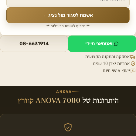
אשמח לסגור מול נציג
←
** בכפוף לשעות הפעילות **
וואטסאפ מיידי
08-6631914
אספקה והתקנה מקצועית
אחריות יצרן 10 שנים
ייעוץ אישי חינם
ANOVA
היתרונות של
ANOVA 7000 קוורץ