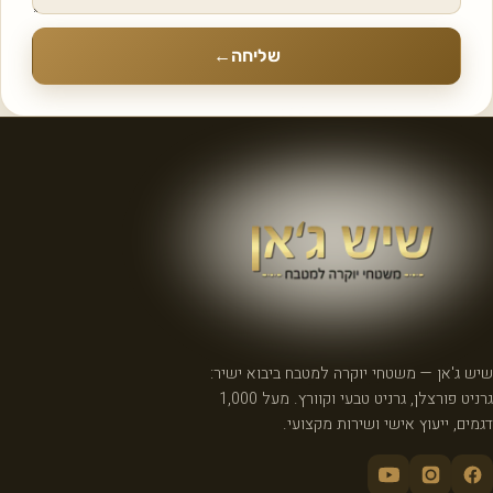
שליחה
←
שיש ג'אן — משטחי יוקרה למטבח ביבוא ישיר:
גרניט פורצלן, גרניט טבעי וקוורץ. מעל 1,000
דגמים, ייעוץ אישי ושירות מקצועי.