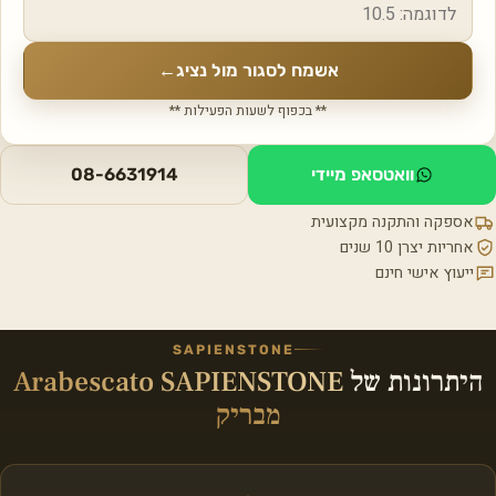
אשמח לסגור מול נציג
←
** בכפוף לשעות הפעילות **
וואטסאפ מיידי
08-6631914
אספקה והתקנה מקצועית
אחריות יצרן 10 שנים
ייעוץ אישי חינם
SAPIENSTONE
היתרונות של
Arabescato SAPIENSTONE
מבריק