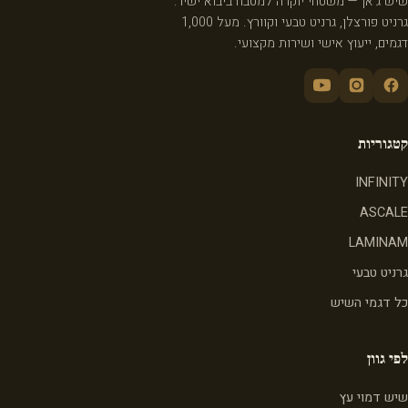
שיש ג'אן — משטחי יוקרה למטבח ביבוא ישיר:
גרניט פורצלן, גרניט טבעי וקוורץ. מעל 1,000
דגמים, ייעוץ אישי ושירות מקצועי.
קטגוריות
INFINITY
ASCALE
LAMINAM
גרניט טבעי
כל דגמי השיש
לפי גוון
שיש דמוי עץ