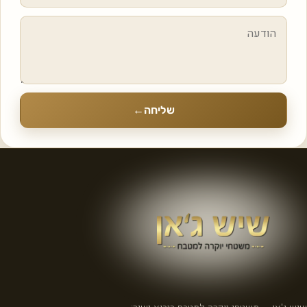
שליחה
←