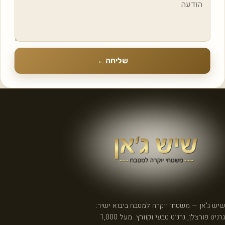
שליחה
←
שיש ג'אן — משטחי יוקרה למטבח ביבוא ישיר:
גרניט פורצלן, גרניט טבעי וקוורץ. מעל 1,000