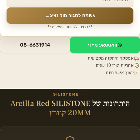
אשמח לסגור מול נציג
←
** בכפוף לשעות הפעילות **
וואטסאפ מיידי
08-6631914
אספקה והתקנה מקצועית
אחריות יצרן 10 שנים
ייעוץ אישי חינם
SILISTONE
היתרונות של
Arcilla Red SILISTONE
20MM קוורץ