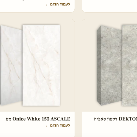
לעמוד הדגם
←
DEKTON Tk05 Sabbia דקטון סאביה
Onice White 155 ASCALE מט
לעמוד הדגם
←