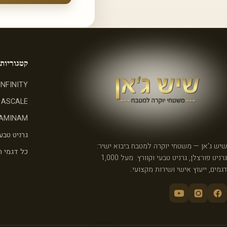
קטגוריות
INFINITY
ASCALE
AMINAM
גרניט טבעי
שיש ג'אן — משטחי יוקרה למטבח ביבוא ישיר:
כל דגמי 
גרניט פורצלן, גרניט טבעי וקוורץ. מעל 1,000
דגמים, ייעוץ אישי ושירות מקצועי.