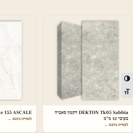
פעל/כבה ניגודיות גבוהה
תג גודל גופן
DEKTON Tk05 Sabbia דקטון סאביה
hite 155 ASCALE
בעובי 12 מ"מ
לצפייה בדגם
←
לצפייה בדגם
←