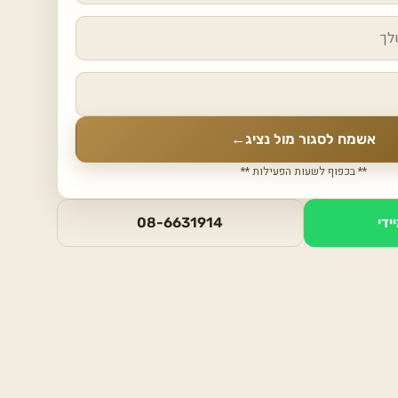
אשמח לסגור מול נציג
←
** בכפוף לשעות הפעילות **
ידי
08-6631914