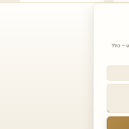
חזור אליכם עם הצעה מותאמת עבור Black Diamond SAPIENSTONE מט — כולל