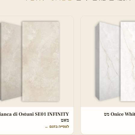
Onice W מט
ianca di Ostuni SE01 INFINITY
מאט
לצפייה בדגם
←