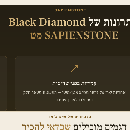
SAPIENSTONE
רונות של
Black Diamond
SAPIENSTONE מט
עמידות בפני שריטות
אחריות יצרן על גימור מט/סאטן/משי — המשטח נשאר חלק
ומושלם לאורך שנים.
הנבחרים של שיש ג'אן
דגמים מובילים
שכדאי להכיר