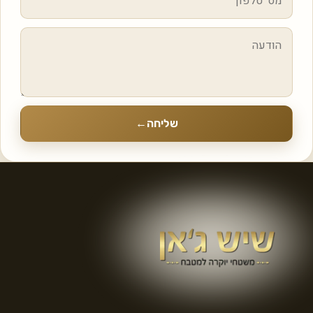
שליחה
←