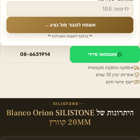
אשמח לסגור מול נציג
←
** בכפוף לשעות הפעילות **
וואטסאפ מיידי
08-6631914
אספקה והתקנה מקצועית
אחריות יצרן 10 שנים
ייעוץ אישי חינם
SILISTONE
היתרונות של
Blanco Orion SILISTONE
20MM קוורץ