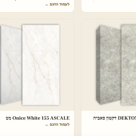
לעמוד הדגם
←
DEKTON Tk05 Sabbia דקטון סאביה
Onice White 155 ASCALE מט
לעמוד הדגם
←