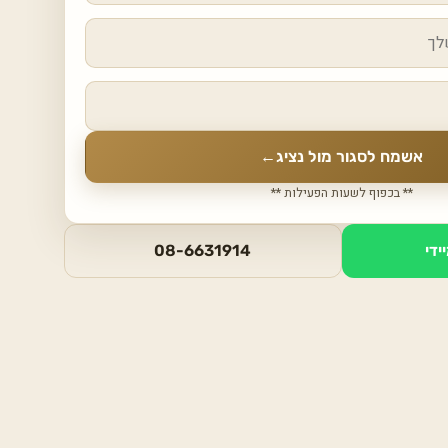
אשמח לסגור מול נציג
←
** בכפוף לשעות הפעילות **
ידי
08-6631914