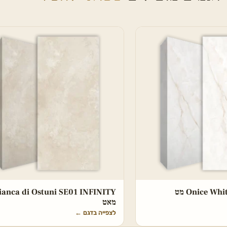
Onice W מט
ianca di Ostuni SE01 INFINITY
מאט
לצפייה בדגם
←