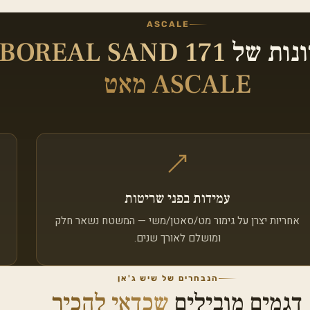
ASCALE
ונות של
BOREAL SAND 171
ASCALE מאט
עמידות בפני שריטות
אחריות יצרן על גימור מט/סאטן/משי — המשטח נשאר חלק
ומושלם לאורך שנים.
הנבחרים של שיש ג'אן
דגמים מובילים
שכדאי להכיר