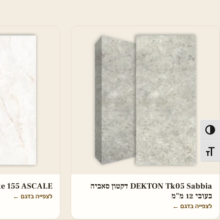
פעל/כבה ניגודיות גבוהה
תג גודל גופן
DEKTON Tk05 Sabbia דקטון סאביה
hite 155 ASCALE
בעובי 12 מ"מ
לצפייה בדגם
←
לצפייה בדגם
←