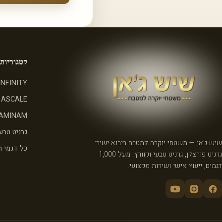
קטגוריות
INFINITY
ASCALE
AMINAM
גרניט טבעי
שיש ג'אן — משטחי יוקרה למטבח ביבוא ישיר:
כל דגמי 
גרניט פורצלן, גרניט טבעי וקוורץ. מעל 1,000
דגמים, ייעוץ אישי ושירות מקצועי.