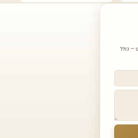
 עם הצעה מותאמת עבור BOREAL SAND 171 ASCALE מאט — כולל