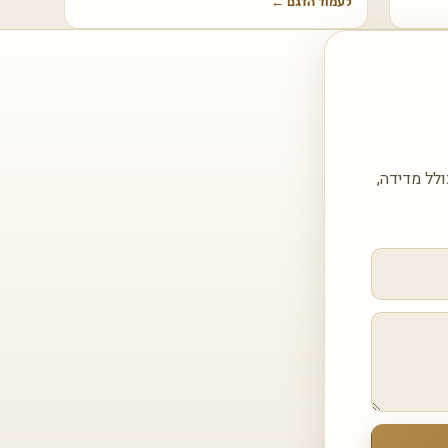
לעמוד הדגם
←
ור Calcatta SAPIENSTONE מבריק — כולל מדידה,