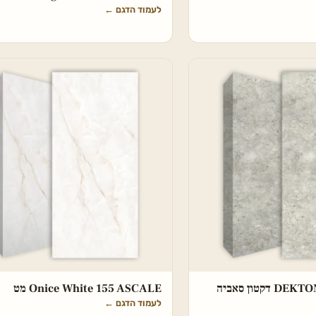
לעמוד הדגם
←
DEKTON Tk05 Sabbia דקטון סאביה
Onice White 155 ASCALE מט
לעמוד הדגם
←