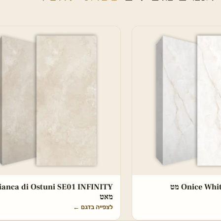
Onice W מט
ianca di Ostuni SE01 INFINITY
מאט
לצפייה בדגם
←