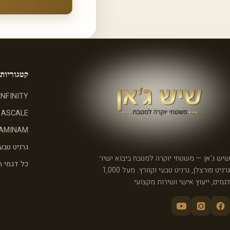
קטגוריות
INFINITY
ASCALE
AMINAM
גרניט טבעי
שיש ג'אן — משטחי יוקרה למטבח ביבוא ישיר:
כל דגמי 
גרניט פורצלן, גרניט טבעי וקוורץ. מעל 1,000
דגמים, ייעוץ אישי ושירות מקצועי.