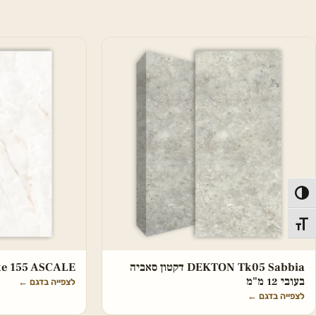
פעל/כבה ניגודיות גבוהה
תג גודל גופן
DEKTON Tk05 Sabbia דקטון סאביה
hite 155 ASCALE
בעובי 12 מ"מ
לצפייה בדגם
←
לצפייה בדגם
←