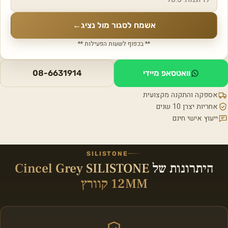
אשמח לסגור מול נציג
←
** בכפוף לשעות הפעילות **
וואטסאפ מיידי
08-6631914
אספקה והתקנה מקצועית
אחריות יצרן 10 שנים
ייעוץ אישי חינם
SILISTONE
היתרונות של
Cincel Grey SILISTONE
12MM קוורץ