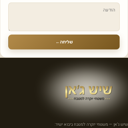
שליחה
←
שיש ג'אן — משטחי יוקרה למטבח ביבוא ישיר: