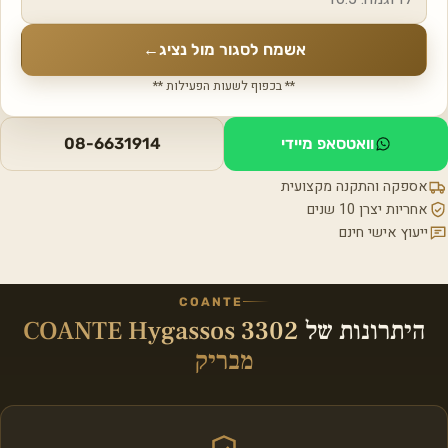
אשמח לסגור מול נציג
←
** בכפוף לשעות הפעילות **
וואטסאפ מיידי
08-6631914
אספקה והתקנה מקצועית
אחריות יצרן 10 שנים
ייעוץ אישי חינם
COANTE
היתרונות של
COANTE Hygassos 3302
מבריק