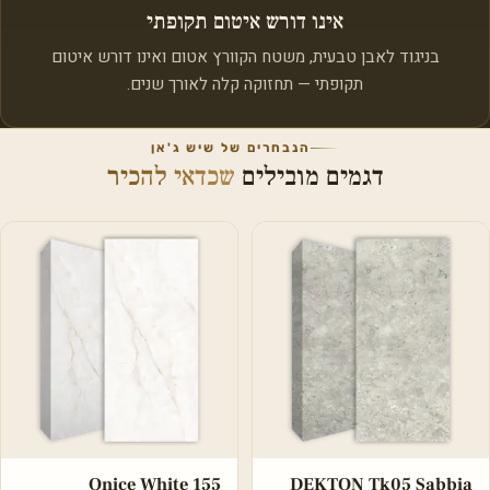
אינו דורש איטום תקופתי
בניגוד לאבן טבעית, משטח הקוורץ אטום ואינו דורש איטום
תקופתי — תחזוקה קלה לאורך שנים.
הנבחרים של שיש ג'אן
דגמים מובילים
שכדאי להכיר
Onice White 155
DEKTON Tk05 Sabbia