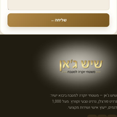
שליחה
←
שיש ג'אן — משטחי יוקרה למטבח ביבוא ישיר:
גרניט פורצלן, גרניט טבעי וקוורץ. מעל 1,000
דגמים, ייעוץ אישי ושירות מקצועי.