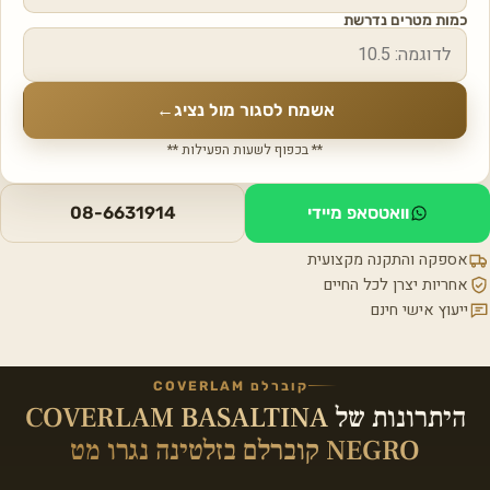
כמות מטרים נדרשת
אשמח לסגור מול נציג
←
** בכפוף לשעות הפעילות **
וואטסאפ מיידי
08-6631914
אספקה והתקנה מקצועית
אחריות יצרן לכל החיים
ייעוץ אישי חינם
קוברלם COVERLAM
היתרונות של
COVERLAM BASALTINA
NEGRO קוברלם בזלטינה נגרו מט