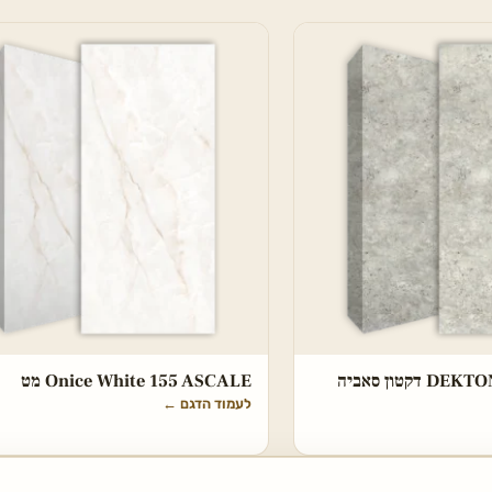
DEKTON Tk05 Sabbia דקטון סאביה
Onice White 155 ASCALE מט
לעמוד הדגם
←