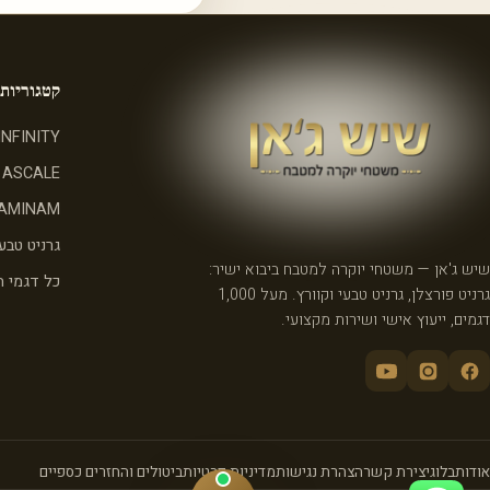
קטגוריות
INFINITY
ASCALE
AMINAM
גרניט טבעי
שיש ג'אן — משטחי יוקרה למטבח ביבוא ישיר:
כל דגמי 
גרניט פורצלן, גרניט טבעי וקוורץ. מעל 1,000
דגמים, ייעוץ אישי ושירות מקצועי.
אודות
בלוג
יצירת קשר
הצהרת נגישות
מדיניות פרטיות
ביטולים והחזרים כספיים