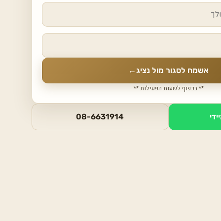
אשמח לסגור מול נציג
←
** בכפוף לשעות הפעילות **
ידי
08-6631914