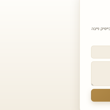
ת עבור COVERLAM BASIC NIEVE קוברלם בייסיק נייבה