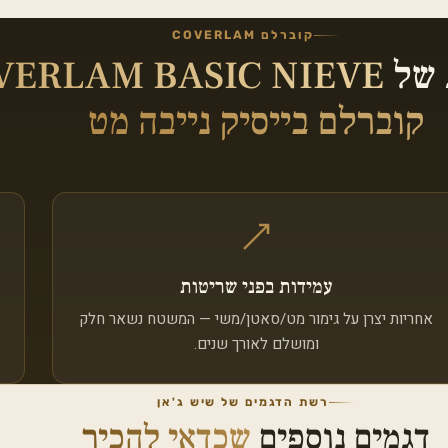
קוברלם COVERLAM
 של
VERLAM BASIC NIEVE
קוברלם בייסיק נייבה מט
עמידות בפני שריטות
אחריות יצרן על גימור מט/סאטן/משי — המשטח נשאר חלק
ומושלם לאורך שנים.
רשת הדגמים של שיש ג'אן
דגמים נוספים
שכדאי להכיר