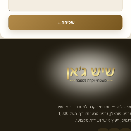
שליחה
←
שיש ג'אן — משטחי יוקרה למטבח ביבוא ישיר:
גרניט פורצלן, גרניט טבעי וקוורץ. מעל 1,000
דגמים, ייעוץ אישי ושירות מקצועי.