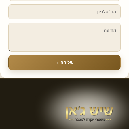
שליחה
←