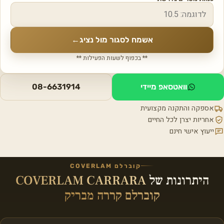
אשמח לסגור מול נציג
←
** בכפוף לשעות הפעילות **
וואטסאפ מיידי
08-6631914
אספקה והתקנה מקצועית
אחריות יצרן לכל החיים
ייעוץ אישי חינם
קוברלם COVERLAM
היתרונות של
COVERLAM CARRARA
קוברלם קררה מבריק