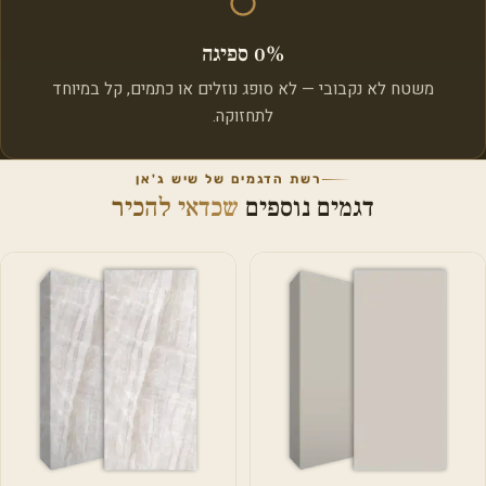
0% ספיגה
משטח לא נקבובי — לא סופג נוזלים או כתמים, קל במיוחד
לתחזוקה.
רשת הדגמים של שיש ג'אן
דגמים נוספים
שכדאי להכיר