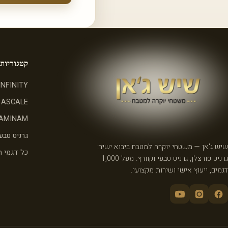
קטגוריות
INFINITY
ASCALE
AMINAM
גרניט טבעי
שיש ג'אן — משטחי יוקרה למטבח ביבוא ישיר:
כל דגמי 
גרניט פורצלן, גרניט טבעי וקוורץ. מעל 1,000
דגמים, ייעוץ אישי ושירות מקצועי.