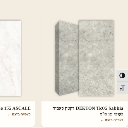
פעל/כבה ניגודיות גבוהה
תג גודל גופן
DEKTON Tk05 Sabbia דקטון סאביה
hite 155 ASCALE
בעובי 12 מ"מ
לצפייה בדגם
←
לצפייה בדגם
←