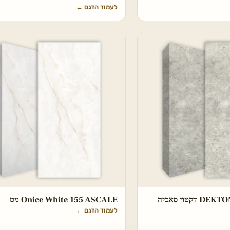
לעמוד הדגם
←
DEKTON Tk05 Sabbia דקטון סאביה
Onice White 155 ASCALE מט
לעמוד הדגם
←