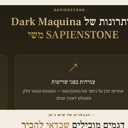
SAPIENSTONE
תרונות של
Dark Maquina
SAPIENSTONE משי
עמידות בפני שריטות
אחריות יצרן על גימור מט/סאטן/משי — המשטח נשאר חלק
ומושלם לאורך שנים.
הנבחרים של שיש ג'אן
דגמים מובילים
שכדאי להכיר