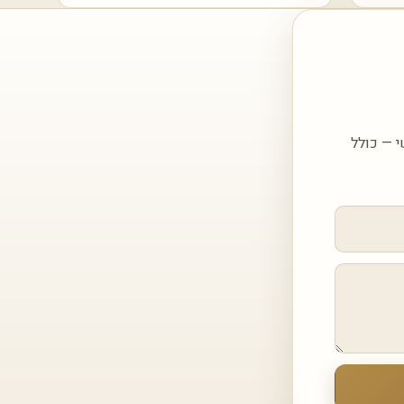
יכם עם הצעה מותאמת עבור Dark Maquina SAPIENSTONE משי — כולל