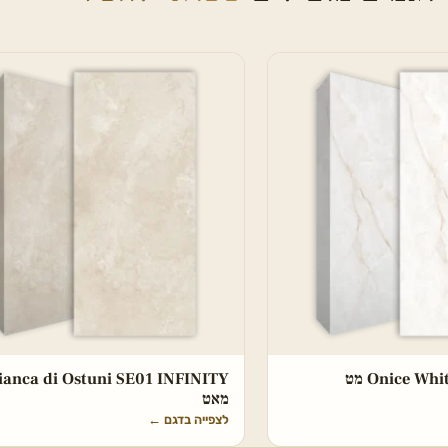
Onice W מט
ianca di Ostuni SE01 INFINITY
מאט
לצפייה בדגם
←