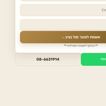
אשמח לסגור מול נציג
←
** בכפוף לשעות הפעילות **
ידי
08-6631914