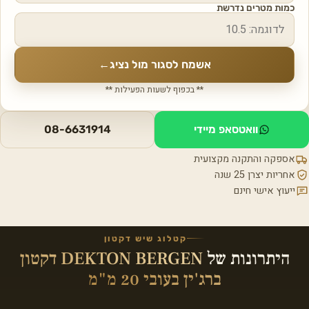
כמות מטרים נדרשת
אשמח לסגור מול נציג
←
** בכפוף לשעות הפעילות **
וואטסאפ מיידי
08-6631914
אספקה והתקנה מקצועית
אחריות יצרן 25 שנה
ייעוץ אישי חינם
קטלוג שיש דקטון
היתרונות של
DEKTON BERGEN דקטון
ברג'ין בעובי 20 מ"מ