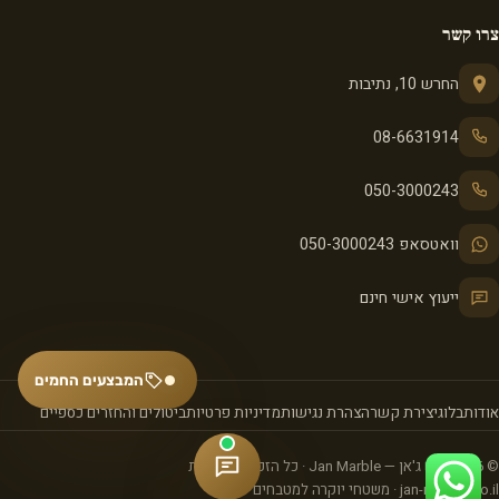
צרו קשר
החרש 10, נתיבות
08-6631914
050-3000243
וואטסאפ 050-3000243
ייעוץ אישי חינם
המבצעים החמים
אודות
בלוג
יצירת קשר
הצהרת נגישות
מדיניות פרטיות
ביטולים והחזרים כספיים
© 2026 שיש ג'אן — Jan Marble · כל הזכויות שמורות
jan-marble.co.il · משטחי יוקרה למטבחים