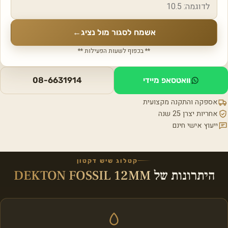
אשמח לסגור מול נציג
←
** בכפוף לשעות הפעילות **
וואטסאפ מיידי
08-6631914
אספקה והתקנה מקצועית
אחריות יצרן 25 שנה
ייעוץ אישי חינם
קטלוג שיש דקטון
היתרונות של
DEKTON FOSSIL 12MM