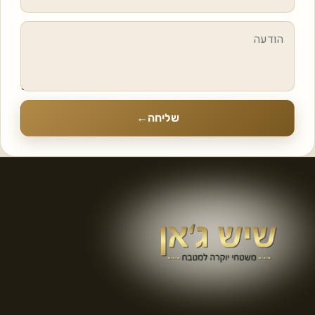
שליחה
←