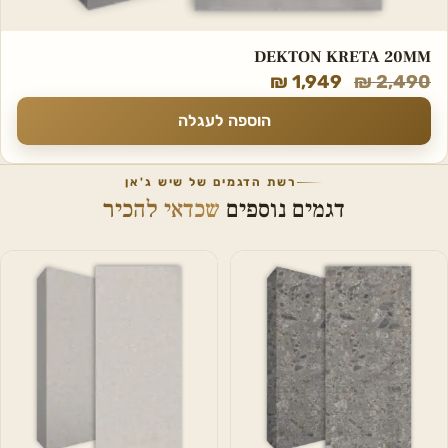
DEKTON KRETA 20MM
₪
1,949
₪
2,490
הוספה לעגלה
רשת הדגמים של שיש ג'אן
דגמים נוספים
שכדאי להכיר