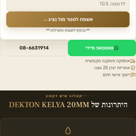
אשמח לסגור מול נציג
←
** בכפוף לשעות הפעילות **
וואטסאפ מיידי
08-6631914
אספקה והתקנה מקצועית
אחריות יצרן 25 שנה
ייעוץ אישי חינם
קטלוג שיש דקטון
היתרונות של
DEKTON KELYA 20MM