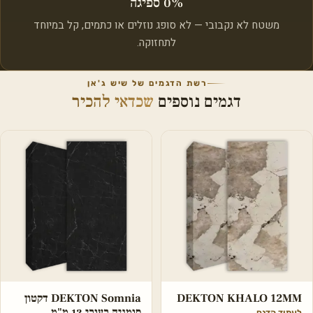
0% ספיגה
משטח לא נקבובי — לא סופג נוזלים או כתמים, קל במיוחד
לתחזוקה.
רשת הדגמים של שיש ג'אן
דגמים נוספים
שכדאי להכיר
DEKTON KHALO 12MM
DEKTON Somnia דקטון
סומניה בעובי 12 מ"מ
לעמוד הדגם
←