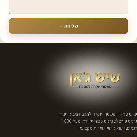
שליחה
←
שיש ג'אן — משטחי יוקרה למטבח ביבוא ישיר:
גרניט פורצלן, גרניט טבעי וקוורץ. מעל 1,000
דגמים, ייעוץ אישי ושירות מקצועי.