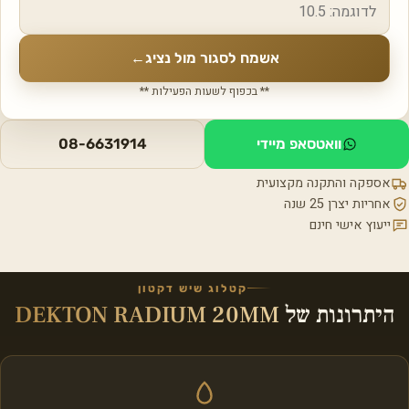
אשמח לסגור מול נציג
←
** בכפוף לשעות הפעילות **
וואטסאפ מיידי
08-6631914
אספקה והתקנה מקצועית
אחריות יצרן 25 שנה
ייעוץ אישי חינם
קטלוג שיש דקטון
היתרונות של
DEKTON RADIUM 20MM