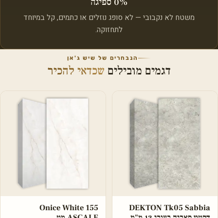
0% ספיגה
משטח לא נקבובי — לא סופג נוזלים או כתמים, קל במיוחד
לתחזוקה.
הנבחרים של שיש ג'אן
דגמים מובילים
שכדאי להכיר
Onice White 155
DEKTON Tk05 Sabbia
דקטון סאביה בעובי 12 מ"מ
ASCALE מט