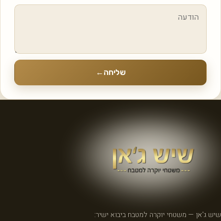
שליחה
←
שיש ג'אן — משטחי יוקרה למטבח ביבוא ישיר: