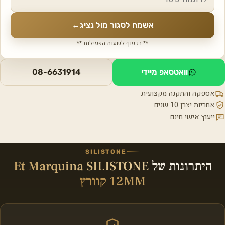
אשמח לסגור מול נציג
←
** בכפוף לשעות הפעילות **
וואטסאפ מיידי
08-6631914
אספקה והתקנה מקצועית
אחריות יצרן 10 שנים
ייעוץ אישי חינם
SILISTONE
היתרונות של
Et Marquina SILISTONE
12MM קוורץ