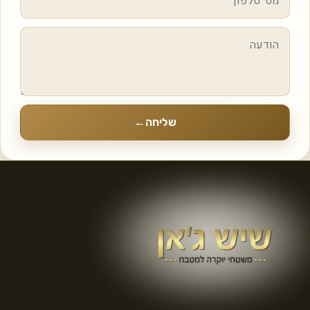
שליחה
←