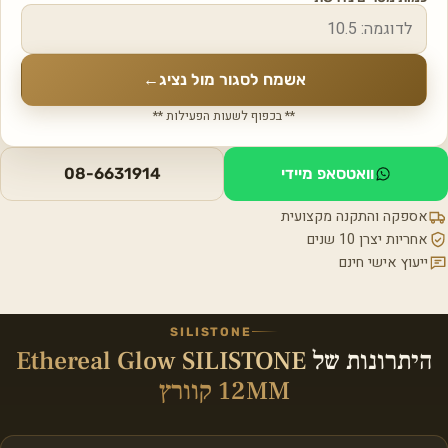
אשמח לסגור מול נציג
←
** בכפוף לשעות הפעילות **
וואטסאפ מיידי
08-6631914
אספקה והתקנה מקצועית
אחריות יצרן 10 שנים
ייעוץ אישי חינם
SILISTONE
היתרונות של
Ethereal Glow SILISTONE
12MM קוורץ