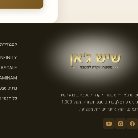
קטגוריות
INFINITY
ASCALE
AMINAM
גרניט טבעי
שיש ג'אן — משטחי יוקרה למטבח ביבוא ישיר:
כל דגמי 
גרניט פורצלן, גרניט טבעי וקוורץ. מעל 1,000
דגמים, ייעוץ אישי ושירות מקצועי.