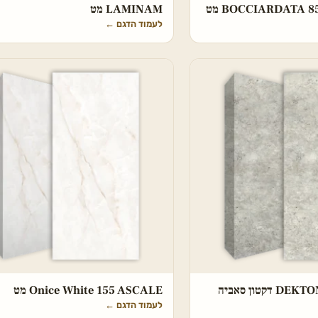
BOCCIARDATA  מט
LAMINAM מט
לעמוד הדגם
←
DEKTON Tk05 Sabbia דקטון סאביה
Onice White 155 ASCALE מט
לעמוד הדגם
←