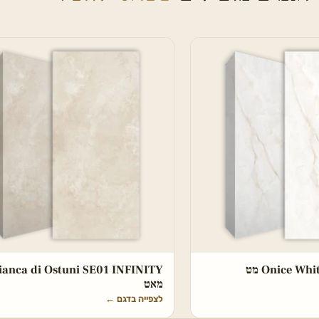
Onice W מט
ianca di Ostuni SE01 INFINITY
מאט
לצפייה בדגם
←