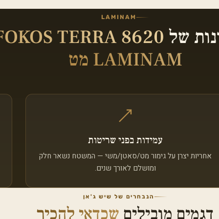
LAMINAM
נות של
FOKOS TERRA 8620
LAMINAM מט
עמידות בפני שריטות
אחריות יצרן על גימור מט/סאטן/משי — המשטח נשאר חלק
ומושלם לאורך שנים.
הנבחרים של שיש ג'אן
דגמים מובילים
שכדאי להכיר