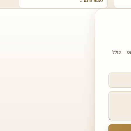
לעמוד הדגם
←
ם ונחזור אליכם עם הצעה מותאמת עבור FOKOS TERRA 8620 LAMINAM מט — כולל