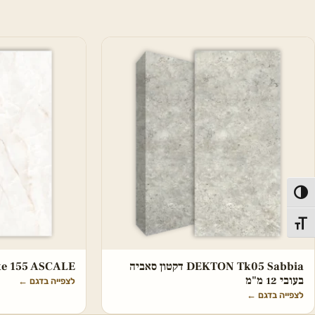
פעל/כבה ניגודיות גבוהה
תג גודל גופן
DEKTON Tk05 Sabbia דקטון סאביה
hite 155 ASCALE
בעובי 12 מ"מ
לצפייה בדגם
←
לצפייה בדגם
←