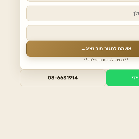
אשמח לסגור מול נציג
←
** בכפוף לשעות הפעילות **
ידי
08-6631914