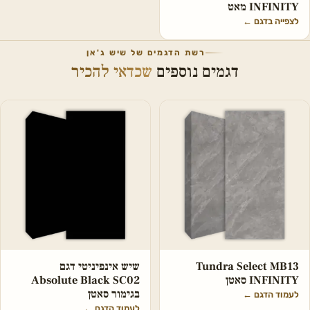
INFINITY מאט
לצפייה בדגם
←
רשת הדגמים של שיש ג'אן
דגמים נוספים
שכדאי להכיר
Tundra Select MB13
שיש אינפיניטי דגם
INFINITY סאטן
Absolute Black SC02
בגימור סאטן
לעמוד הדגם
←
לעמוד הדגם
←