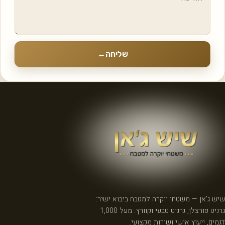
שליחה
←
שיש ג'אן — משטחי יוקרה למטבח ביבוא ישיר:
גרניט פורצלן, גרניט טבעי וקוורץ. מעל 1,000
דגמים, ייעוץ אישי ושירות מקצועי.