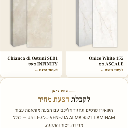
Chianca di Ostuni SE01
Onice White 155
ASCALE מט
INFINITY מאט
לעמוד הדגם
←
לעמוד הדגם
←
שיש ג'אן
לקבלת
הצעת מחיר
השאירו פרטים ונחזור אליכם עם הצעה מותאמת עבור
LEGNO VENEZIA ALMA 8521 LAMINAM מט — כולל
מדידה, ייצור והתקנה.