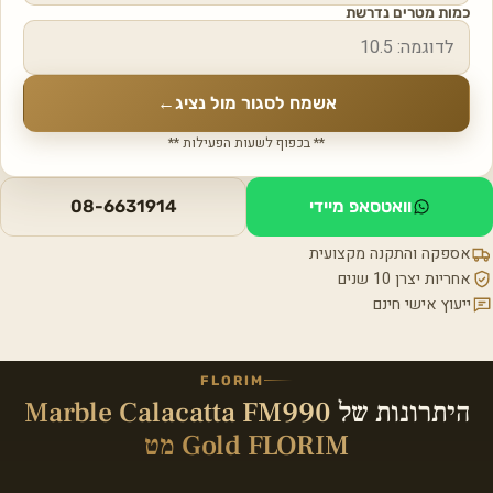
כמות מטרים נדרשת
אשמח לסגור מול נציג
←
** בכפוף לשעות הפעילות **
וואטסאפ מיידי
08-6631914
אספקה והתקנה מקצועית
אחריות יצרן 10 שנים
ייעוץ אישי חינם
FLORIM
היתרונות של
Marble Calacatta FM990
Gold FLORIM מט