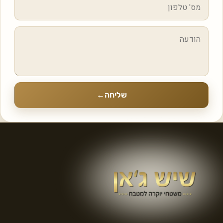
שליחה
←