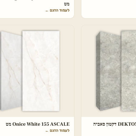
מט
לעמוד הדגם
←
DEKTON Tk05 Sabbia דקטון סאביה
Onice White 155 ASCALE מט
לעמוד הדגם
←