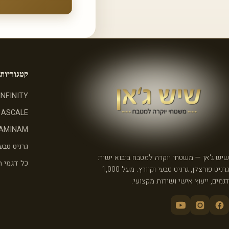
קטגוריות
INFINITY
ASCALE
AMINAM
גרניט טבעי
שיש ג'אן — משטחי יוקרה למטבח ביבוא ישיר:
כל דגמי 
גרניט פורצלן, גרניט טבעי וקוורץ. מעל 1,000
דגמים, ייעוץ אישי ושירות מקצועי.