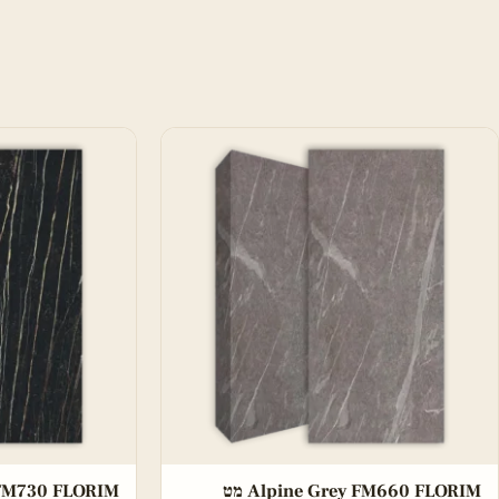
Alpine Grey FM660 FLORIM מט
t FM730 FLORIM