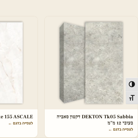
פעל/כבה ניגודיות גבוהה
תג גודל גופן
DEKTON Tk05 Sabbia דקטון סאביה
hite 155 ASCALE
בעובי 12 מ"מ
לצפייה בדגם
←
לצפייה בדגם
←