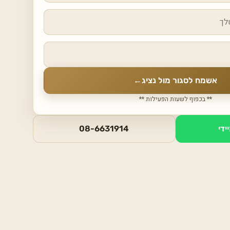
אשמח לסגור מול נציג
←
** בכפוף לשעות הפעילות **
ידי
08-6631914