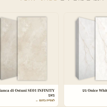
Onice W מט
ianca di Ostuni SE01 INFINITY
מאט
לצפייה בדגם
←