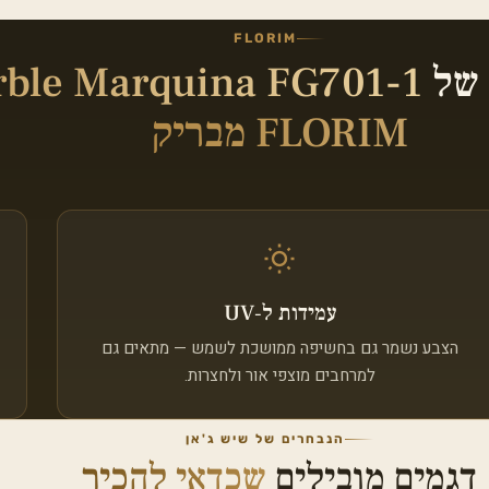
FLORIM
 של
ble Marquina FG701-1
FLORIM מבריק
עמידות ל‑UV
הצבע נשמר גם בחשיפה ממושכת לשמש — מתאים גם
למרחבים מוצפי אור ולחצרות.
הנבחרים של שיש ג'אן
דגמים מובילים
שכדאי להכיר