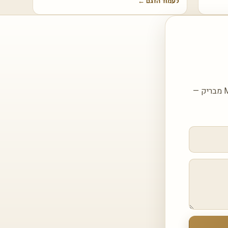
לעמוד הדגם
←
השאירו פרטים ונחזור אליכם עם הצעה מותאמת עבור Marble Marquina FG701-1 FLORIM מבריק —