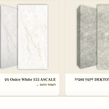
DEKTON Tk05 Sabbia דקטון סאביה
Onice White 155 ASCALE מט
לעמוד הדגם
←