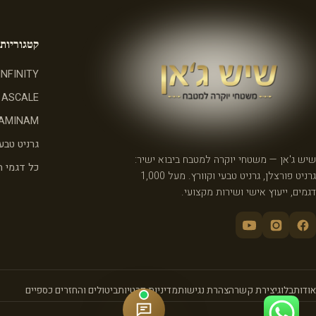
קטגוריות
INFINITY
ASCALE
AMINAM
גרניט טבעי
שיש ג'אן — משטחי יוקרה למטבח ביבוא ישיר:
כל דגמי 
גרניט פורצלן, גרניט טבעי וקוורץ. מעל 1,000
דגמים, ייעוץ אישי ושירות מקצועי.
אודות
בלוג
יצירת קשר
הצהרת נגישות
מדיניות פרטיות
ביטולים והחזרים כספיים