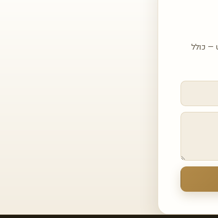
ם הצעה מותאמת עבור MOON BLACK 630 ASCALE מאט — כולל