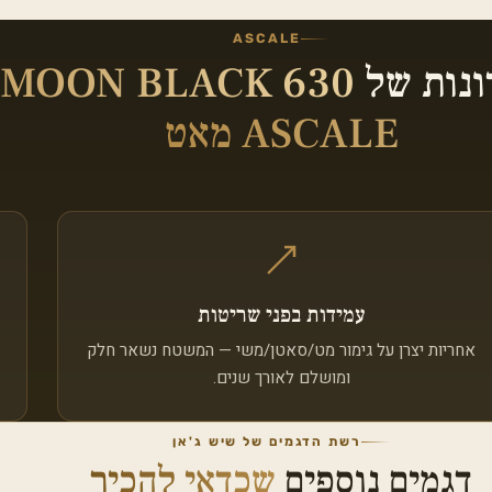
ASCALE
ונות של
MOON BLACK 630
ASCALE מאט
עמידות בפני שריטות
אחריות יצרן על גימור מט/סאטן/משי — המשטח נשאר חלק
ומושלם לאורך שנים.
רשת הדגמים של שיש ג'אן
דגמים נוספים
שכדאי להכיר