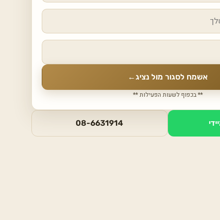
אשמח לסגור מול נציג
←
** בכפוף לשעות הפעילות **
ידי
08-6631914